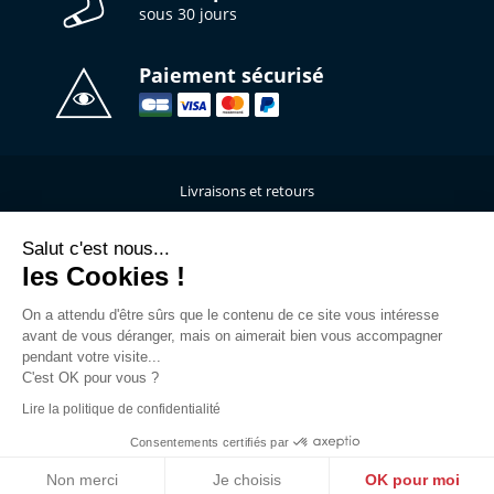
sous 30 jours
Paiement sécurisé
Livraisons et retours
Qui sommes-nous ?
Nous contacter
Salut c'est nous...
les Cookies !
Mentions légales
Données personnelles
On a attendu d'être sûrs que le contenu de ce site vous intéresse
C.G.V
avant de vous déranger, mais on aimerait bien vous accompagner
L’atelier de personnalisation
pendant votre visite...
C'est OK pour vous ?
Rejoins la Team
Lire la politique de confidentialité
Guide des tailles
FAQ
Consentements certifiés par
Accès Marques
Non merci
Je choisis
OK pour moi