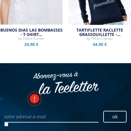
BUENOS DIAS LAS BOMBASSES
TARTIFLETTE RACLETTE
- T-SHIRT…
GRASSOUILLETTE -…
by
Tshirt Corner
by
Tshirt Corner
24,90 €
44,90 €
Abonnez–vous à
la Teeletter
votre adresse e-mail
ok