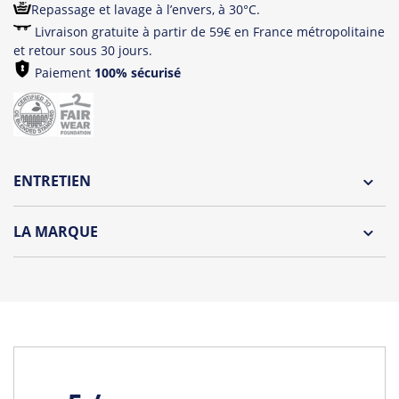
Repassage et lavage à l’envers, à 30°C.
Livraison gratuite à partir de 59€ en France métropolitaine
et retour sous 30 jours.
Paiement
100% sécurisé
ENTRETIEN
Lavage à l'envers et à 30°C
LA MARQUE
Repassage à l'envers
Découvrez la collection des essentiels de Tshirt Corner.
Pliage avec amour
Du choix et des idées, pour pouvoir changer tous les jours à
petit prix. Pour Homme ou pour Femme, nous vous
proposons une sélection de T-shirts, sweats et accessoires
cool et originaux.
Tous les produits de la marque