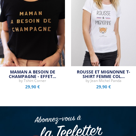
MAMAN A BESOIN DE
ROUSSE ET MIGNONNE T-
CHAMPAGNE - EFFET…
SHIRT FEMME COL…
by
Tshirt Corner
by
Jean Michel Panda
29,90 €
29,90 €
Abonnez–vous à
la Teeletter