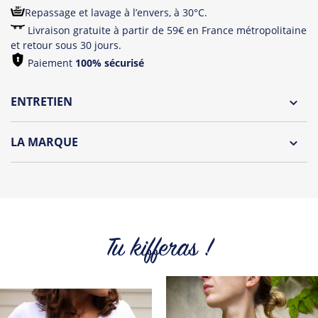
Repassage et lavage à l’envers, à 30°C.
Livraison gratuite à partir de 59€ en France métropolitaine
et retour sous 30 jours.
Paiement
100% sécurisé
ENTRETIEN
Lavage à l'envers et à 30°C
LA MARQUE
Repassage à l'envers
Découvrez la collection des essentiels de Tshirt Corner.
Pliage avec amour
Du choix et des idées, pour pouvoir changer tous les jours à
petit prix. Pour Homme ou pour Femme, nous vous
proposons une sélection de T-shirts, sweats et accessoires
cool et originaux.
Tu kifferas !
Tous les produits de la marque