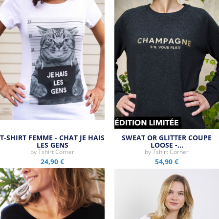
T-SHIRT FEMME - CHAT JE HAIS
SWEAT OR GLITTER COUPE
LES GENS
LOOSE -…
by
Tshirt Corner
by
Tshirt Corner
24,90 €
54,90 €