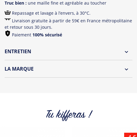
Truc bien :
une maille fine et agréable au toucher
Repassage et lavage à l’envers, à 30°C.
Livraison gratuite à partir de 59€ en France métropolitaine
et retour sous 30 jours.
Paiement
100% sécurisé
ENTRETIEN
Lavage à l'envers et à 30°C
LA MARQUE
Repassage à l'envers
Découvrez la collection des essentiels de Tshirt Corner.
Pliage avec amour
Du choix et des idées, pour pouvoir changer tous les jours à
petit prix. Pour Homme ou pour Femme, nous vous
proposons une sélection de T-shirts, sweats et accessoires
cool et originaux.
Tu kifferas !
Tous les produits de la marque
-4 €