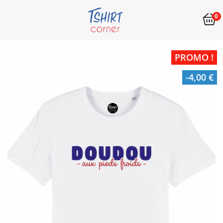
0
PROMO !
-4,00 €