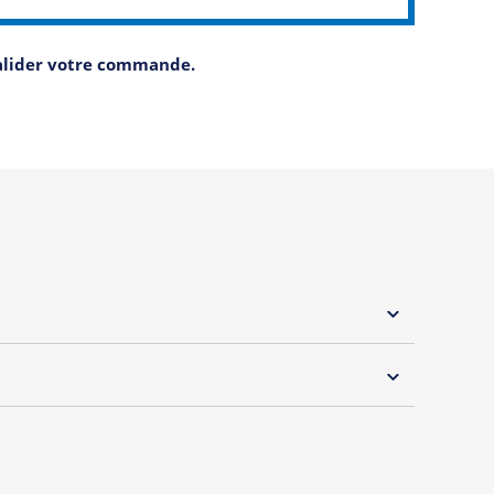
valider votre commande.
 30°C
s essentiels de Tshirt Corner.
 pouvoir changer tous les jours à petit prix. Pour
s vous proposons une sélection de T-shirts, sweats