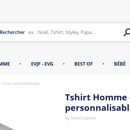
Rechercher
MME
•
EVJF - EVG
•
BEST OF
•
BÉBÉ
 Futur personnalisable
Tshirt Homme 
personnalisabl
by
Tshirt Corner