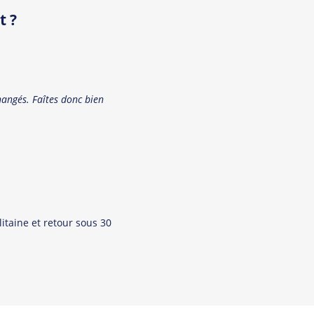
et accessoires cool et orig
t ?
Tous les produit
changés. Faîtes donc bien
itaine et retour sous 30