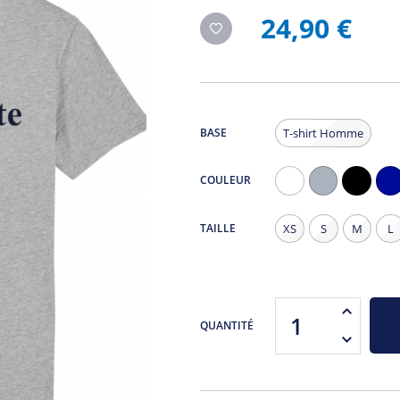
24,90 €
BASE
T-shirt Homme
COULEUR
Blanc
Gris
Noir
Na
Chiné
TAILLE
XS
S
M
L
QUANTITÉ