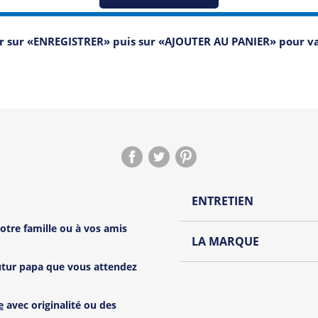
er sur «ENREGISTRER» puis sur «AJOUTER AU PANIER» pour 
ENTRETIEN
tre famille ou à vos amis
Lavage à l'envers et à
LA MARQUE
Repassage à l'envers
futur papa que vous attendez
Découvrez la collection de
Pliage avec amour
Du choix et des idées, pour
e
avec originalité ou des
Homme ou pour Femme, nou