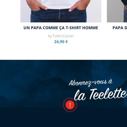
UN PAPA COMME ÇA T-SHIRT HOMME
PAPA D
by
Tshirt Corner
24,90 €
Abonnez–vous à
la Teelett