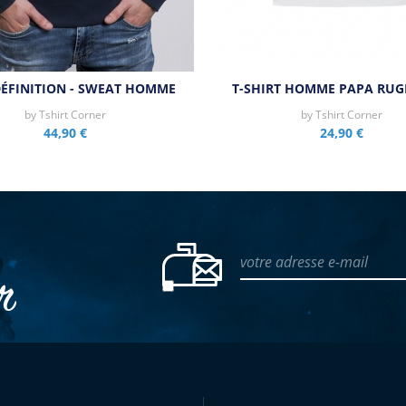
ÉFINITION - SWEAT HOMME
T-SHIRT HOMME PAPA RU
by
Tshirt Corner
by
Tshirt Corner
44,90 €
24,90 €
votre adresse e-mail
er