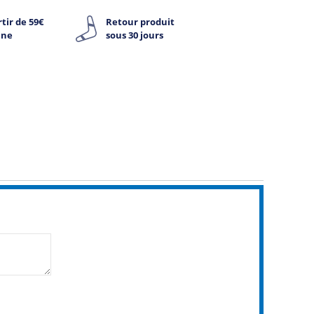
tir de 59€
Retour produit
ine
sous 30 jours