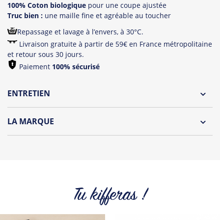
100% Coton biologique
pour une coupe ajustée
Truc bien :
une maille fine et agréable au toucher
Repassage et lavage à l’envers, à 30°C.
Livraison gratuite à partir de 59€ en France métropolitaine
et retour sous 30 jours.
Paiement
100% sécurisé
ENTRETIEN
Lavage à l'envers et à 30°C
LA MARQUE
Repassage à l'envers
Découvrez la collection des essentiels de Tshirt Corner.
Pliage avec amour
Du choix et des idées, pour pouvoir changer tous les jours à
petit prix. Pour Homme ou pour Femme, nous vous
proposons une sélection de T-shirts, sweats et accessoires
cool et originaux.
Tu kifferas !
Tous les produits de la marque