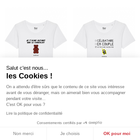
Salut c'est nous...
les Cookies !
On a attendu d'être sûrs que le contenu de ce site vous intéresse
avant de vous déranger, mais on aimerait bien vous accompagner
pendant votre visite...
C'est OK pour vous ?
JE T'AIME AUTANT QUE LE
VICTIME D'UNE
CHOCOLAT -…
MALÉDICTION - T-SHIRT…
Lire la politique de confidentialité
by
Jean Michel Panda
by
Jean Michel Panda
29,90 €
29,90 €
Consentements certifiés par
Non merci
Je choisis
OK pour moi