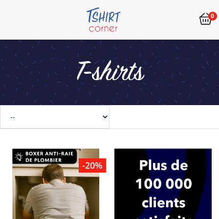
0
T-shirts
-20%