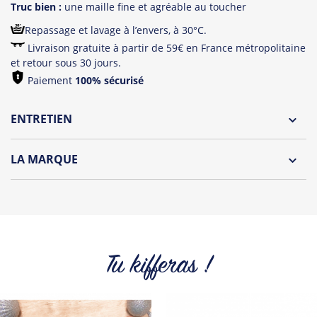
Truc bien :
une maille fine et agréable au toucher
Repassage et lavage à l’envers, à 30°C.
Livraison gratuite à partir de 59€ en France métropolitaine
et retour sous 30 jours.
Paiement
100% sécurisé
ENTRETIEN
Lavage à l'envers et à 30°C
LA MARQUE
Repassage à l'envers
Découvrez la collection des essentiels de Tshirt Corner.
Pliage avec amour
Du choix et des idées, pour pouvoir changer tous les jours à
petit prix. Pour Homme ou pour Femme, nous vous
proposons une sélection de T-shirts, sweats et accessoires
cool et originaux.
Tu kifferas !
Tous les produits de la marque