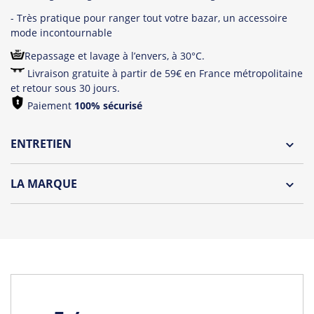
- Très pratique pour ranger tout votre bazar, un accessoire
mode incontournable
Repassage et lavage à l’envers, à 30°C.
Livraison gratuite à partir de 59€ en France métropolitaine
et retour sous 30 jours.
Paiement
100% sécurisé
ENTRETIEN
Lavage à l'envers et à 30°C
LA MARQUE
Repassage à l'envers
HOLA CLOTHES est née en mai 2016...
Pliage avec amour
Enseigne de textile & accessoires en
coton 100% BIO
,
Collections frenchies & estivales, aux messages
sympathiques et amicaux peuvent s’accorder avec
différents styles et être portées par petits et grands, à la
plage ou en soirée, c’est vous qui choisissez !