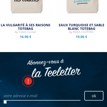
LA VULGARITÉ À SES RAISONS
EAUX TURQUOISE ET SABLE
TOTEBAG
BLANC TOTEBAG
by
Tshirt Corner
by
HOLA CLOTHES
16,90 €
19,00 €
Abonnez–vous à
la Teeletter
votre adresse e-mail
ok