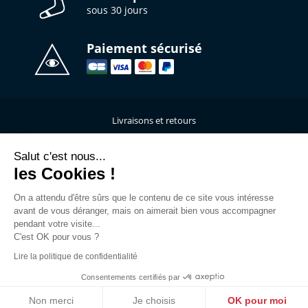
sous 30 jours
Paiement sécurisé
Livraisons et retours
Qui sommes-nous ?
Nous contacter
Salut c'est nous...
les Cookies !
Mentions légales
Données personnelles
On a attendu d'être sûrs que le contenu de ce site vous intéresse
C.G.V
avant de vous déranger, mais on aimerait bien vous accompagner
L’atelier de personnalisation
pendant votre visite...
C'est OK pour vous ?
Rejoins la Team
Lire la politique de confidentialité
Guide des tailles
FAQ
Consentements certifiés par
Accès Marques
Non merci
Je choisis
OK pour moi