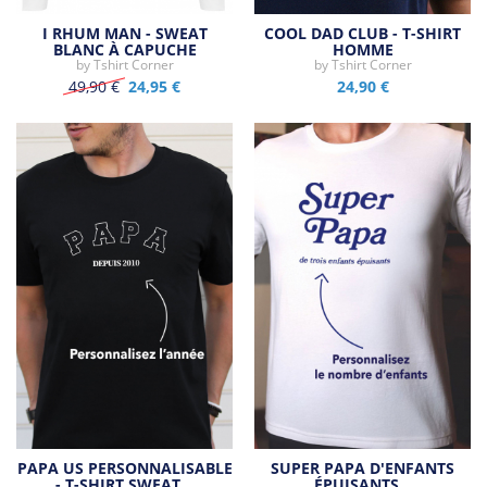
I RHUM MAN - SWEAT
COOL DAD CLUB - T-SHIRT
BLANC À CAPUCHE
HOMME
by
Tshirt Corner
by
Tshirt Corner
49,90 €
24,95 €
24,90 €
PAPA US PERSONNALISABLE
SUPER PAPA D'ENFANTS
- T-SHIRT SWEAT…
ÉPUISANTS…