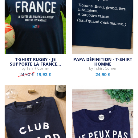
T-SHIRT RUGBY - JE
PAPA DÉFINITION - T-SHIRT
SUPPORTE LA FRANCE…
HOMME
by
Tshirt Corner
by
Tshirt Corner
24,90 €
19,92 €
24,90 €