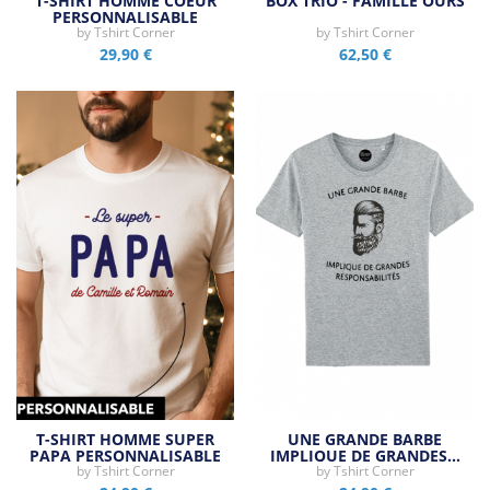
T-SHIRT HOMME COEUR
BOX TRIO - FAMILLE OURS
PERSONNALISABLE
by
Tshirt Corner
by
Tshirt Corner
29,90 €
62,50 €
T-SHIRT HOMME SUPER
UNE GRANDE BARBE
PAPA PERSONNALISABLE
IMPLIQUE DE GRANDES…
by
Tshirt Corner
by
Tshirt Corner