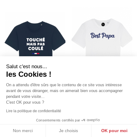
Salut c'est nous...
les Cookies !
On a attendu d'être sûrs que le contenu de ce site vous intéresse
avant de vous déranger, mais on aimerait bien vous accompagner
pendant votre visite...
C'est OK pour vous ?
T-SHIRT RUGBY - TOUCHÉ
BEST PAPA T-SHIRT HOMME
MAIS PAS COULÉ
COL ROND
Lire la politique de confidentialité
by
Tshirt Corner
by
Tshirt Corner
22,90 €
24,90 €
Consentements certifiés par
Non merci
Je choisis
OK pour moi