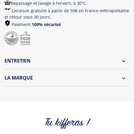
Repassage et lavage à l’envers, à 30°C.
Livraison gratuite à partir de 59€ en France métropolitaine
et retour sous 30 jours.
Paiement
100% sécurisé
ENTRETIEN
Lavage à l'envers et à 30°C
LA MARQUE
Repassage à l'envers
Découvrez la collection des essentiels de Tshirt Corner.
Pliage avec amour
Du choix et des idées, pour pouvoir changer tous les jours à
petit prix. Pour Homme ou pour Femme, nous vous
proposons une sélection de T-shirts, sweats et accessoires
cool et originaux.
Tu kifferas !
Tous les produits de la marque