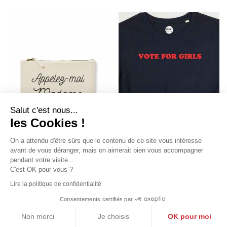
Salut c'est nous...
les Cookies !
On a attendu d'être sûrs que le contenu de ce site vous intéresse
avant de vous déranger, mais on aimerait bien vous accompagner
pendant votre visite...
C'est OK pour vous ?
APPELEZ-MOI MADAME -
VOTE FOR GIRLS - T-SHIRT
POCHETTE
COUPE DROITE
Lire la politique de confidentialité
by
Oh Oui
by
Tshirt Corner
14,00 €
22,90 €
Consentements certifiés par
Non merci
Je choisis
OK pour moi