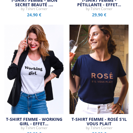
T-SHIRT FEMME - MON
T-SHIRT FEMME -
SECRET BEAUTÉ ,…
PÉTILLANTE - EFFET…
by
Tshirt Corner
by
Tshirt Corner
24,90 €
29,90 €
T-SHIRT FEMME - WORKING
T-SHIRT FEMME - ROSÉ S'IL
GIRL - EFFET…
VOUS PLAIT
by
Tshirt Corner
by
Tshirt Corner