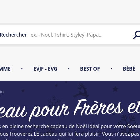
Rechercher
MME
•
EVJF - EVG
•
BEST OF
•
BÉBÉ
urs
au pour Frères e
 en pleine recherche cadeau de Noël idéal pour votre Soeur ?
ous trouverez LE cadeau qui lui fera plaisir! Vous n'avez pas 