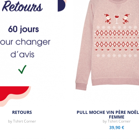
RETOURS
PULL MOCHE VIN PÈRE NOËL
FEMME
Aperçu rapide
by
Tshirt Corner
by
Tshirt Corner
39,90 €
Aperçu rapide