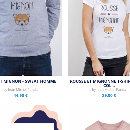
ET MIGNON - SWEAT HOMME
ROUSSE ET MIGNONNE T-SHI
COL…
by
Jean Michel Panda
by
Jean Michel Panda
44,90 €
29,90 €
Aperçu rapide
Aperçu rapide