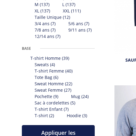
M
(137)
L
(137)
XL
(137)
XXL
(111)
Taille Unique
(12)
3/4 ans
(7)
5/6 ans
(7)
7/8 ans
(7)
9/11 ans
(7)
12/14 ans
(7)
BASE
T-shirt Homme
(39)
SAUF
Sweats
(4)
T-shirt Femme
(40)
Tote Bag
(6)
Sweat Homme
(22)
Sweat Femme
(27)
Pochette
(9)
Mug
(24)
Sac à cordelettes
(5)
T-shirt Enfant
(7)
T-shirt
(2)
Hoodie
(3)
Appliquer les