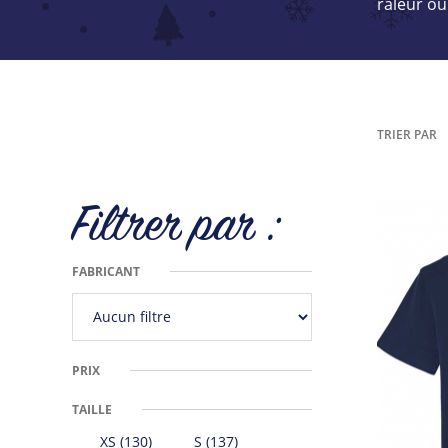
râleur ou
TRIER PAR
Filtrer par :
FABRICANT
PRIX
TAILLE
XS
(130)
S
(137)