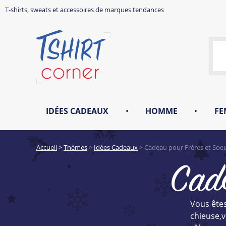
T-shirts, sweats et accessoires de marques tendances
IDÉES CADEAUX
•
HOMME
•
FE
Accueil
>
Thèmes
>
Idées Cadeaux
>
Cadeau pour Frères et Soe
Cade
Vous êtes
chieuse,v