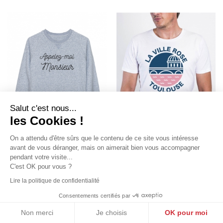
Salut c'est nous...
les Cookies !
On a attendu d'être sûrs que le contenu de ce site vous intéresse
avant de vous déranger, mais on aimerait bien vous accompagner
pendant votre visite...
C'est OK pour vous ?
APPELEZ-MOI MONSIEUR -
LA VILLE ROSE TOULOUSE -
SWEAT HOMME
T-SHIRT HOMME
Lire la politique de confidentialité
by
Oh Oui
by
HOLA CLOTHES
39,90 €
28,00 €
Consentements certifiés par
Non merci
Je choisis
OK pour moi