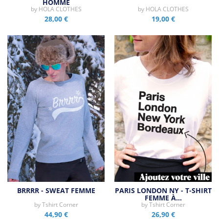
HOMME
by
HOLA CLOTHES
by
HOLA CLOTHES
28,00 €
19,00 €
BRRRR - SWEAT FEMME
PARIS LONDON NY - T-SHIRT
FEMME À…
by
Tshirt Corner
by
Tshirt Corner
44,90 €
26,90 €