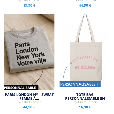
by
Tshirt Corner
by
Tshirt Corner
19,90 €
44,90 €
PARIS LONDON NY - SWEAT
TOTE BAG
FEMME À…
PERSONNALISABLE EN
by
Tshirt Corner
by
BASKETS
Tshirt Corner
44,90 €
16,90 €