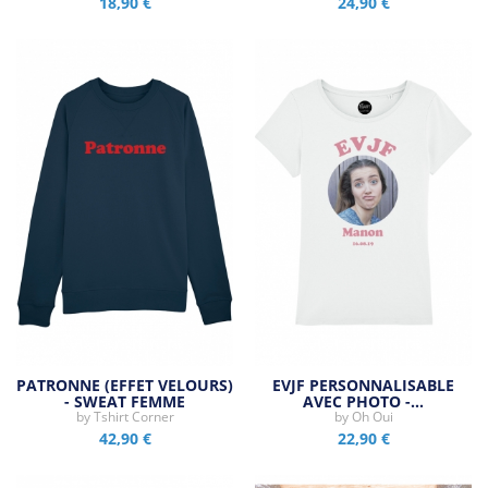
18,90 €
24,90 €
PATRONNE (EFFET VELOURS)
EVJF PERSONNALISABLE
- SWEAT FEMME
AVEC PHOTO -…
by
Tshirt Corner
by
Oh Oui
42,90 €
22,90 €