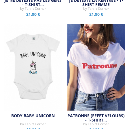
JE NE DÉTESTE PAS LES GENS
JE DÉTESTE LA RENTRÉE - T-
- T-SHIRT…
SHIRT FEMME
by
Tshirt Corner
by
Tshirt Corner
21,90 €
21,90 €
BODY BABY UNICORN
PATRONNE (EFFET VELOURS)
- T-SHIRT…
by
Tshirt Corner
by
Tshirt Corner