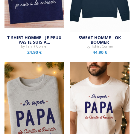
T-SHIRT HOMME - JE PEUX
SWEAT HOMME - OK
PAS JE SUIS À…
BOOMER
by
Tshirt Corner
by
Tshirt Corner
24,90 €
44,90 €